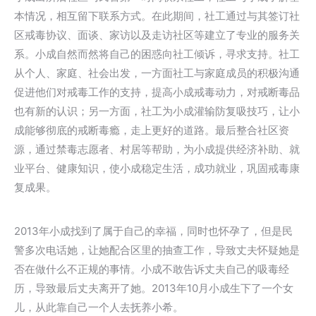
本情况，相互留下联系方式。在此期间，社工通过与其签订社
区戒毒协议、面谈、家访以及走访社区等建立了专业的服务关
系。小成自然而然将自己的困惑向社工倾诉，寻求支持。社工
从个人、家庭、社会出发，一方面社工与家庭成员的积极沟通
促进他们对戒毒工作的支持，提高小成戒毒动力，对戒断毒品
也有新的认识；另一方面，社工为小成灌输防复吸技巧，让小
成能够彻底的戒断毒瘾，走上更好的道路。最后整合社区资
源，通过禁毒志愿者、村居等帮助，为小成提供经济补助、就
业平台、健康知识，使小成稳定生活，成功就业，巩固戒毒康
复成果。
2013年小成找到了属于自己的幸福，同时也怀孕了，但是民
警多次电话她，让她配合区里的抽查工作，导致丈夫怀疑她是
否在做什么不正规的事情。小成不敢告诉丈夫自己的吸毒经
历，导致最后丈夫离开了她。2013年10月小成生下了一个女
儿，从此靠自己一个人去抚养小希。