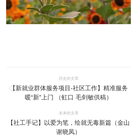
文
历史的文章
章
【新就业群体服务项目-社区工作】精准服务
历
暖“新”上门 （虹口 毛剑敏供稿）
导
史
的
航
未来的文章
文
【社工手记】以爱为笔，绘就无毒新篇（金山
章：
未
谢晓凤）
来