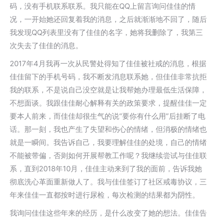
码，没有手机联系联系。我只能在QQ上留言询问佳佳的情
况，一开始她还回复着我的消息，之后就渐渐地不回了，随后
我发现QQ列表里没有了佳佳的名字，她将我删除了，我第三
次失去了佳佳的消息。
2017年4月我再一次从民警处得知了佳佳被社戒的消息，根据
佳佳留下的手机号码，我不断发消息联系她，但佳佳非常抗拒
我的联系，不是说自己没空就是让我帮她办理最低生活保障，
不想面谈。我跟佳佳耐心解释有关的政策要求，提醒佳佳一定
要本人前来，而佳佳却很生气的说“要你有什么用”后挂断了电
话。那一刻，我也产生了失望和伤心的情绪，但消极的情绪也
就是一瞬间。我告诉自己，我要理解佳佳的处境，自己的情绪
不能被带偏，否则如何开展帮教工作呢？我继续尝试与佳佳联
系，直到2018年10月，佳佳主动来到了我的面前，告诉我她
彻底洗心革面重新做人了。我与佳佳签订了社区戒毒协议，三
年来佳佳一直都按时进行尿检，每次检测的结果都为阴性。
我询问佳佳这些年来的经历，是什么改变了她的想法。佳佳告