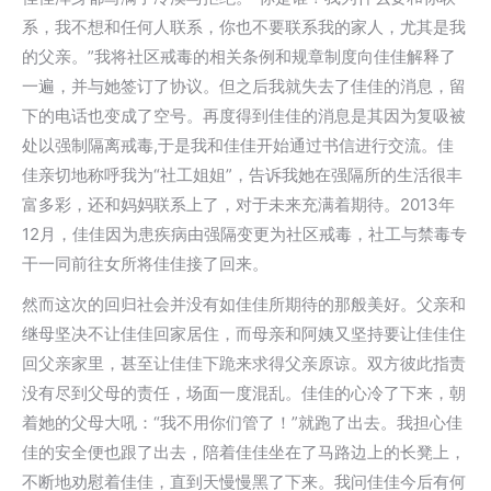
系，我不想和任何人联系，你也不要联系我的家人，尤其是我
的父亲。”我将社区戒毒的相关条例和规章制度向佳佳解释了
一遍，并与她签订了协议。但之后我就失去了佳佳的消息，留
下的电话也变成了空号。再度得到佳佳的消息是其因为复吸被
处以强制隔离戒毒,于是我和佳佳开始通过书信进行交流。佳
佳亲切地称呼我为“社工姐姐”，告诉我她在强隔所的生活很丰
富多彩，还和妈妈联系上了，对于未来充满着期待。2013年
12月，佳佳因为患疾病由强隔变更为社区戒毒，社工与禁毒专
干一同前往女所将佳佳接了回来。
然而这次的回归社会并没有如佳佳所期待的那般美好。父亲和
继母坚决不让佳佳回家居住，而母亲和阿姨又坚持要让佳佳住
回父亲家里，甚至让佳佳下跪来求得父亲原谅。双方彼此指责
没有尽到父母的责任，场面一度混乱。佳佳的心冷了下来，朝
着她的父母大吼：“我不用你们管了！”就跑了出去。我担心佳
佳的安全便也跟了出去，陪着佳佳坐在了马路边上的长凳上，
不断地劝慰着佳佳，直到天慢慢黑了下来。我问佳佳今后有何