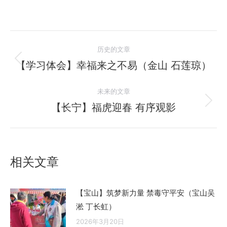
文
历史的文章
章
【学习体会】幸福来之不易（金山 石莲琼）
历
史
导
未来的文章
的
航
文
【长宁】福虎迎春 有序观影
未
章：
来
的
文
相关文章
章：
【宝山】筑梦新力量 禁毒守平安（宝山吴
淞 丁长虹）
2026年3月20日