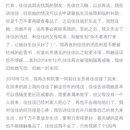
打算，佳佳说我去找我的朋友，先借住几晚，以后再说。我告
诉佳佳，目前她的情况可以去申请最低生活保障和临时补助，
但是千万不要再吸食毒品了。之后佳佳就拦车走了，我想送
她，但她不肯，说有事会再联系我的。至此之后，我又失去了
佳佳的消息。和佳佳的父母联系，却被告知“你不要再打来
了，让她自生自灭好了！”。我再收到佳佳的消息则是不断被
社戒的处置书，在派出所遇见的佳佳比之前更冷漠，和她说话
也不理睬…..直到2014年12月,佳佳再次被强制隔离戒毒，我依
旧给她写信，但她一封未回。
2016年12月，我再次和民警一同前往女所将佳佳接了回来。
在回来的路上我向佳佳了解这些年的情况，佳佳告诉我她原本
可以强隔变更社区戒毒的，需要家属来签字，但父母没有一个
人前来。佳佳说已经对家人死心了，再也不会相信他们了。我
对佳佳的经历很是心疼，我告诉佳佳也许只能靠自己的努力来
生活，但千万不要放弃生活，要努力变得更好，最关键的是再
也不能碰触毒品了。佳佳说我不会了，只给我留了个QQ号