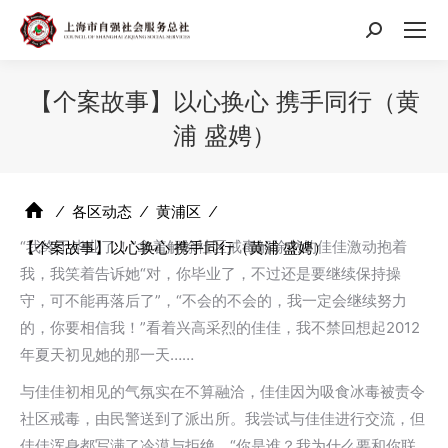
搜
索：
【个案故事】以心换心 携手同行（黄
浦 盛娉）
⁄
各区动态
⁄
黄浦区
⁄
“我终于毕业了！”拿着解除社区戒毒解除书的佳佳激动抱着
【个案故事】以心换心 携手同行（黄浦 盛娉）
我，我笑着告诉她“对，你毕业了，不过还是要继续保持操
守，可不能再落后了”，“不会的不会的，我一定会继续努力
的，你要相信我！”看着兴高采烈的佳佳，我不禁回想起2012
年夏天初见她的那一天……
与佳佳初相见的气氛实在不算融洽，佳佳因为吸食冰毒被责令
社区戒毒，由民警送到了派出所。我尝试与佳佳进行交流，但
佳佳浑身都写满了冷漠与拒绝。“你是谁？我为什么要和你联